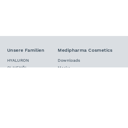
Unsere Familien
Medipharma Cosmetics
HYALURON
Downloads
OLIVENÖL
Marke
DERMASTABIL
Sitemap
INTENSIV
Kontakt
HAUT IN BALANCE
Newsletter
DEKORATIV
PHYTO HAIR BOOSTER
Ihr Kontakt zu Medipharma