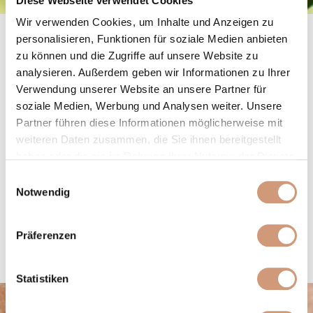
Diese Webseite verwendet Cookies
Wir verwenden Cookies, um Inhalte und Anzeigen zu
OLIVENÖL BASISPFLEGE
personalisieren, Funktionen für soziale Medien anbieten
Für die tägliche Pflege mit wertvollem Olivenöl
zu können und die Zugriffe auf unsere Website zu
ALLE PRODUKTE
analysieren. Außerdem geben wir Informationen zu Ihrer
Verwendung unserer Website an unsere Partner für
soziale Medien, Werbung und Analysen weiter. Unsere
Partner führen diese Informationen möglicherweise mit
weiteren Daten zusammen, die Sie ihnen bereitgestellt
haben oder die sie im Rahmen Ihrer Nutzung der Dienste
gesammelt haben. Sie geben Einwilligung zu unseren
Einwilligungsauswahl
Cookies, wenn Sie unsere Webseite weiterhin nutzen.
Notwendig
Präferenzen
OLIVEN FITNESS DUSCHE
Mediterrane Frische & Vital-
Perlen
Statistiken