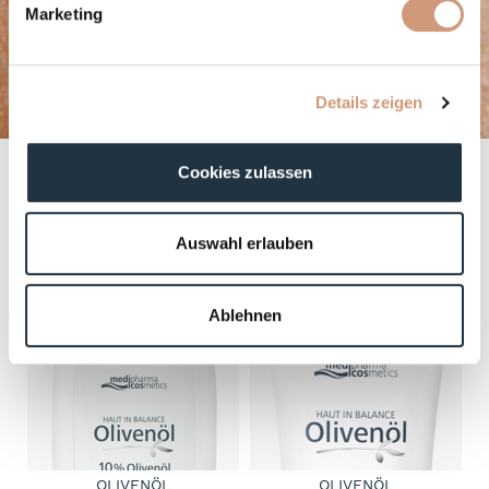
Marketing
Details zeigen
HAUT IN BALANCE OLIVENÖL
Cookies zulassen
Dermatologische Pflege bei trockener und empfindlicher Haut
ALLE PRODUKTE
Auswahl erlauben
Ablehnen
OLIVENÖL
OLIVENÖL