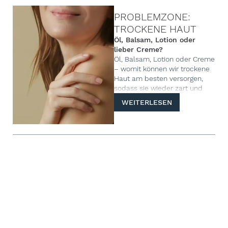
PROBLEMZONE:
TROCKENE HAUT
Öl, Balsam, Lotion oder
lieber Creme?
Öl, Balsam, Lotion oder Creme
– womit können wir trockene
Haut am besten versorgen,
sodass sie wieder zart und
geschmeidig wird? Wir
WEITERLESEN
erklären, welche Pflege für
welche Haut optimal geeignet
ist.