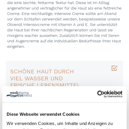
die eine leichte, fettarme Textur hat. Diese ist im Alltag
angenehmer und verträglicher für die Haut als eine fettreiche
Creme. Eine reichhaltige, intensive Creme sollte am Abend
vor dem Schlafen verwendet werden, beispielsweise unsere
Olivenöl Intensivcreme mit Vitamin A und E. Sie unterstützt
die Haut bei ihrer nächtlichen Regeneration und lässt sie
morgens wacher aussehen. Zusätzlich können Sie mit Seren
und Augencreme auf die individuellen Bedürfnisse Ihrer Haut
eingehen.
SCHÖNE HAUT DURCH
VIEL WASSER UND
FRISCHE LEBENSMITTEL
Wasser, Wasser, Wasser! Ist unser Körper dehydriert,
spiegelt das auch unsere Haut wider. Daher sollten Sie
täglich 2-3 Liter Wasser oder ungesüßten Tee trinken. So
wird die Haut optisch aufgepolstert und sieht frisch aus.
Diese Webseite verwendet Cookies
Auch eine gesunde Ernährung kann unser Hautbild stark
Wir verwenden Cookies, um Inhalte und Anzeigen zu
beeinflussen. Achten Sie daher darauf, regelmäßig