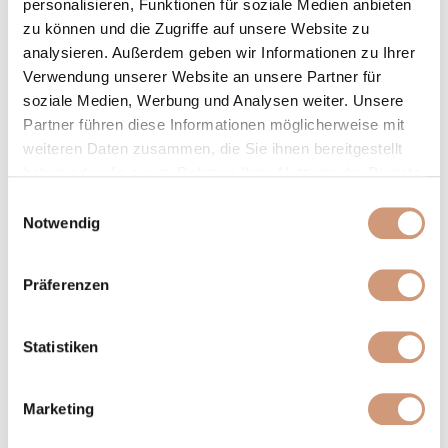
personalisieren, Funktionen für soziale Medien anbieten
frisches, unverarbeitetes Obst und Gemüse zu essen.
Vitamine und Antioxidantien sind dabei besonders
zu können und die Zugriffe auf unsere Website zu
wichtig, denn Sie helfen den Zellen dabei, sich „fit“ zu
analysieren. Außerdem geben wir Informationen zu Ihrer
halten und zu regenerieren. In stark verarbeiteten
Verwendung unserer Website an unsere Partner für
Lebensmitteln gehen diese jedoch oft verloren – je
frischer, desto besser für unser Hautbild.
soziale Medien, Werbung und Analysen weiter. Unsere
Partner führen diese Informationen möglicherweise mit
weiteren Daten zusammen, die Sie ihnen bereitgestellt
haben oder die sie im Rahmen Ihrer Nutzung der Dienste
gesammelt haben. Sie geben Einwilligung zu unseren
Einwilligungsauswahl
Cookies, wenn Sie unsere Webseite weiterhin nutzen.
Notwendig
Präferenzen
Statistiken
Marketing