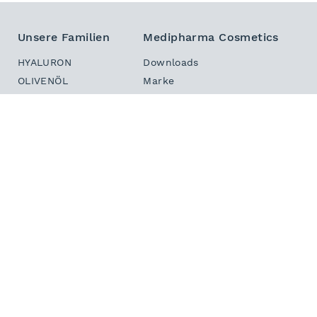
Unsere Familien
Medipharma Cosmetics
HYALURON
Downloads
OLIVENÖL
Marke
DERMASTABIL
Sitemap
INTENSIV
Kontakt
HAUT IN BALANCE
Newsletter
DEKORATIV
PHYTO HAIR BOOSTER
Ihr Kontakt zu Medipharma
Wir freuen uns auf Ihren Anruf:
(+49) 6841 – 70 90
Weitere Marken der
Dr. Theiss Naturwaren Gruppe.