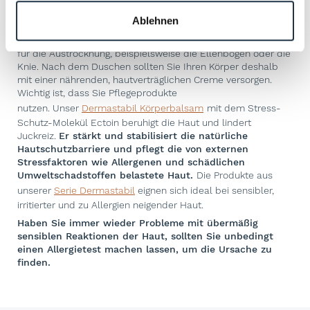
Gerade im Winter haben viele Menschen Probleme mit
Ablehnen
trockener, juckender Haut an Beinen und anderen
Körperregionen. Einige Körperstellen sind besonders anfällig
für die Austrocknung, beispielsweise die Ellenbogen oder die
Knie. Nach dem Duschen sollten Sie Ihren Körper deshalb
mit einer nährenden, hautverträglichen Creme versorgen.
Wichtig ist, dass Sie Pflegeprodukte
nutzen. Unser
Dermastabil Körperbalsam
mit dem Stress-
Schutz-Molekül Ectoin beruhigt die Haut und lindert
Juckreiz.
Er stärkt und stabilisiert die natürliche
Hautschutzbarriere und pflegt die von externen
Stressfaktoren wie Allergenen und schädlichen
Umweltschadstoffen belastete Haut.
Die Produkte aus
unserer
Serie Dermastabil
eignen sich ideal bei sensibler,
irritierter und zu Allergien neigender Haut.
Haben Sie immer wieder Probleme mit übermäßig
sensiblen Reaktionen der Haut, sollten Sie unbedingt
einen Allergietest machen lassen, um die Ursache zu
finden.