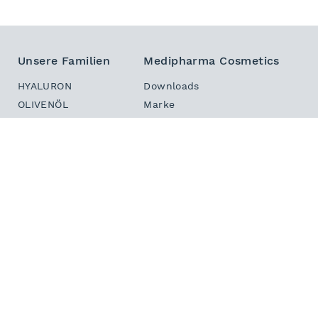
Unsere Familien
Medipharma Cosmetics
HYALURON
Downloads
OLIVENÖL
Marke
DERMASTABIL
Sitemap
INTENSIV
Kontakt
HAUT IN BALANCE
Newsletter
DEKORATIV
PHYTO HAIR BOOSTER
Ihr Kontakt zu Medipharma
Wir freuen uns auf Ihren Anruf:
(+49) 6841 – 70 90