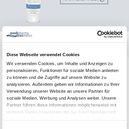
Produktdetails
Bestellen und innerhalb von 24 Stunden erhalten
In der Regel sind die zwischen Montag bis Freitag bestellten
Produkte innerhalb von 24 Stunden zur Abholung in der Apotheke
bzw. – sofern verfügbar – zur Auslieferung bereit.
Diese Webseite verwendet Cookies
Wir verwenden Cookies, um Inhalte und Anzeigen zu
personalisieren, Funktionen für soziale Medien anbieten
PFLEGEROUTINE FÜR SENSIBLE HAUT IM
zu können und die Zugriffe auf unsere Website zu
GESICHT
analysieren. Außerdem geben wir Informationen zu Ihrer
Eine sorgfältige, individuelle Pflege sollte auf die Reinigung
Verwendung unserer Website an unsere Partner für
folgen und kann stärkere Reizungen verhindern.
Ziel der
soziale Medien, Werbung und Analysen weiter. Unsere
Pflegeroutine ist, die Haut zu beruhigen und den
Partner führen diese Informationen möglicherweise mit
Säureschutzmantel zu stärken.
Häufig ist sensible Haut
besonders trocken und braucht daher viel
weiteren Daten zusammen, die Sie ihnen bereitgestellt
Feuchtigkeit.
Morgens und abends nach der Reinigung
haben oder die sie im Rahmen Ihrer Nutzung der Dienste
sollten Sie eine feuchtigkeitsspendende Gesichtscreme
gesammelt haben. Sie geben Einwilligung zu unseren
Einwilligungsauswahl
auftragen und die Augenpartie ebenfalls mit einer