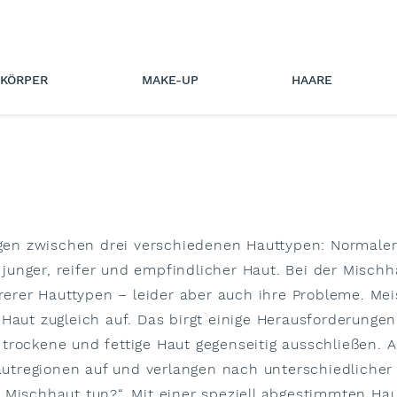
KÖRPER
MAKE-UP
HAARE
n zwischen drei verschiedenen Hauttypen: Normaler, 
junger, reifer und empfindlicher Haut. Bei der Misch
rer Hauttypen – leider aber auch ihre Probleme. Meis
Haut zugleich auf. Das birgt einige Herausforderungen
trockene und fettige Haut gegenseitig ausschließen. A
regionen auf und verlangen nach unterschiedlicher Pf
 Mischhaut tun?“. Mit einer speziell abgestimmten Hau