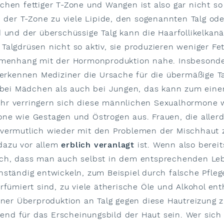
chen fettiger T-Zone und Wangen ist also gar nicht s
in der T-Zone zu viele Lipide, den sogenannten Talg o
 und der überschüssige Talg kann die Haarfollikelkan
algdrüsen nicht so aktiv, sie produzieren weniger Fett
sammenhang mit der Hormonproduktion nahe. Insbeson
rkennen Mediziner die Ursache für die übermäßige Tal
l bei Mädchen als auch bei Jungen, das kann zum einen
hr verringern sich diese männlichen Sexualhormone w
ne wie Gestagen und Östrogen aus. Frauen, die allerd
 vermutlich wieder mit den Problemen der Mischhaut
dazu vor allem
erblich veranlagt
ist. Wenn also bereit
ich, dass man auch selbst in dem entsprechenden Le
nständig entwickeln, zum Beispiel durch falsche Pfle
fümiert sind, zu viele ätherische Öle und Alkohol enth
einer Überproduktion an Talg gegen diese Hautreizung 
nd für das Erscheinungsbild der Haut sein. Wer sich v