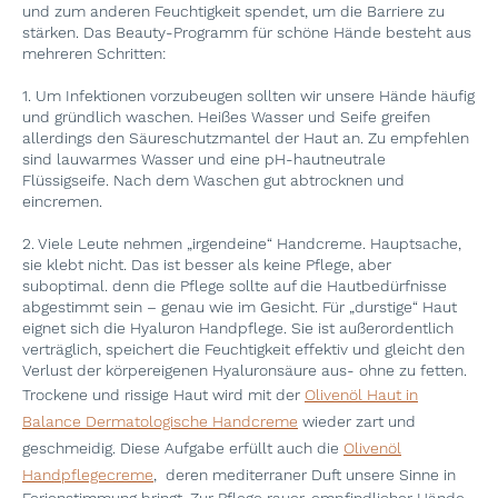
und zum anderen Feuchtigkeit spendet, um die Barriere zu
stärken. Das Beauty-Programm für schöne Hände besteht aus
mehreren Schritten:
1. Um Infektionen vorzubeugen sollten wir unsere Hände häufig
und gründlich waschen. Heißes Wasser und Seife greifen
allerdings den Säureschutzmantel der Haut an. Zu empfehlen
sind lauwarmes Wasser und eine pH-hautneutrale
Flüssigseife. Nach dem Waschen gut abtrocknen und
eincremen.
2. Viele Leute nehmen „irgendeine“ Handcreme. Hauptsache,
sie klebt nicht. Das ist besser als keine Pflege, aber
suboptimal. denn die Pflege sollte auf die Hautbedürfnisse
abgestimmt sein – genau wie im Gesicht. Für „durstige“ Haut
eignet sich die Hyaluron Handpflege. Sie ist außerordentlich
verträglich, speichert die Feuchtigkeit effektiv und gleicht den
Verlust der körpereigenen Hyaluronsäure aus- ohne zu fetten.
Trockene und rissige Haut wird mit der
Olivenöl Haut in
Balance Dermatologische Handcreme
wieder zart und
geschmeidig. Diese Aufgabe erfüllt auch die
Olivenöl
Handpflegecreme
, deren mediterraner Duft unsere Sinne in