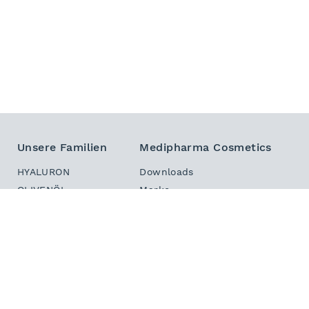
Unsere Familien
Medipharma Cosmetics
HYALURON
Downloads
OLIVENÖL
Marke
DERMASTABIL
Sitemap
INTENSIV
Kontakt
HAUT IN BALANCE
Newsletter
DEKORATIV
PHYTO HAIR BOOSTER