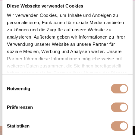
Diese Webseite verwendet Cookies
HOME SPA PURPLE SENSE
Ein verwöhnendes Spa-Erlebnis für die Sinne
Wir verwenden Cookies, um Inhalte und Anzeigen zu
personalisieren, Funktionen für soziale Medien anbieten
ALLE PRODUKTE
zu können und die Zugriffe auf unsere Website zu
analysieren. Außerdem geben wir Informationen zu Ihrer
Verwendung unserer Website an unsere Partner für
soziale Medien, Werbung und Analysen weiter. Unsere
Partner führen diese Informationen möglicherweise mit
weiteren Daten zusammen, die Sie ihnen bereitgestellt
haben oder die sie im Rahmen Ihrer Nutzung der Dienste
gesammelt haben. Sie geben Einwilligung zu unseren
Einwilligungsauswahl
Cookies, wenn Sie unsere Webseite weiterhin nutzen.
Notwendig
HOME SPA PURPLE SENSE
HANDSEIFE
Mit Bio-Hibiskus-Extrakt, sowie
Präferenzen
hautpflegendem Panthenol und
Glycerin.
Statistiken