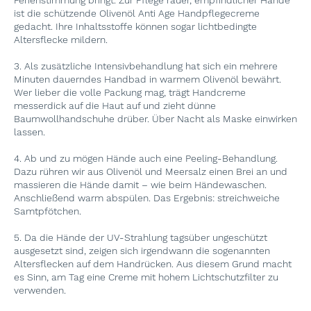
Ferienstimmung bringt. Zur Pflege rauer, empfindlicher Hände
ist die schützende Olivenöl Anti Age Handpflegecreme
gedacht. Ihre Inhaltsstoffe können sogar lichtbedingte
Altersflecke mildern.
3. Als zusätzliche Intensivbehandlung hat sich ein mehrere
Minuten dauerndes Handbad in warmem Olivenöl bewährt.
Wer lieber die volle Packung mag, trägt Handcreme
messerdick auf die Haut auf und zieht dünne
Baumwollhandschuhe drüber. Über Nacht als Maske einwirken
lassen.
4. Ab und zu mögen Hände auch eine Peeling-Behandlung.
Dazu rühren wir aus Olivenöl und Meersalz einen Brei an und
massieren die Hände damit – wie beim Händewaschen.
Anschließend warm abspülen. Das Ergebnis: streichweiche
Samtpfötchen.
5. Da die Hände der UV-Strahlung tagsüber ungeschützt
ausgesetzt sind, zeigen sich irgendwann die sogenannten
Altersflecken auf dem Handrücken. Aus diesem Grund macht
es Sinn, am Tag eine Creme mit hohem Lichtschutzfilter zu
verwenden.