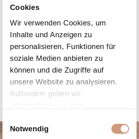
Cookies
COUPELIAC BERUHIGENDE
COUPELIAC AUFBAUENDE
TAGESPFLEGE PLUS
NACHTPFLEGE
Wir verwenden Cookies, um
Beruhigt und mindert Rötungen
Regeneriert und unterstützt die
natürliche Hautschutzbarriere
Inhalte und Anzeigen zu
personalisieren, Funktionen für
soziale Medien anbieten zu
können und die Zugriffe auf
unsere Website zu analysieren.
Außerdem geben wir
COUPELIAC
COUPELIAC SANFTE
SPEZIALPFLEGE-GEL
REINIGUNGSMILCH
Informationen zu Ihrer
Beruhigt, lindert Hitzegefühl und
Sanfte Reinigung und Pflege
mindert Rötungen
Verwendung unserer Website an
Einwilligungsauswahl
Notwendig
unsere Partner für soziale Medien,