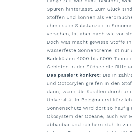
Lange Zeit war nicht bekannt, we
Spuren hinterlässt. Zum Glück sin
Stoffen und können als Verbrauch
chemische Substanzen in Sonnens
versehen, ist aber nach wie vor si
Doch was macht gewisse Stoffe in
wasserfeste Sonnencreme ist nur s
Badeküsten 4000 bis 6000 Tonnen 
Gebieten in der Südsee die Riffe a
Das passiert konkret:
Die in zahl
und Octocrylen greifen in den Sto
dann, wenn die Korallen durch and
Universität in Bologna erst kürzlic
Sonnenschutz wird dort so häufig
Ökosystem der Ozeane, auch wir M
abbaubar und reichern sich in za