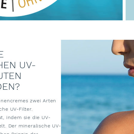
E
HEN UV-
UTEN
DEN?
nnencremes zwei Arten
he UV-Filter.
t, indem sie die UV-
lt. Der mineralische UV-