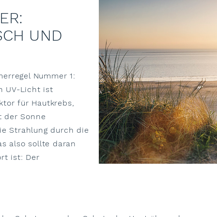
ER:
SCH UND
merregel Nummer 1:
 UV-Licht ist
tor für Hautkrebs,
t der Sonne
ie Strahlung durch die
s also sollte daran
t ist: Der