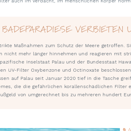
ilter auch im Verdacht, im menschlichen Körper hormon
BADEPARADIESE VERBIETEN U
strikte Maßnahmen zum Schutz der Meere getroffen. S
n nicht mehr länger hinnehmen und reagieren mit str
 pazifische Inselstaat Palau und der Bundesstaat Hawa
en UV-Filter Oxybenzone und Octinoxate beschlossen. 
en auf Palau seit Januar 2020 tief in die Tasche gre
emes, die die gefährlichen korallenschädlichen Filter
Bußgeld von umgerechnet bis zu mehreren hundert Eu