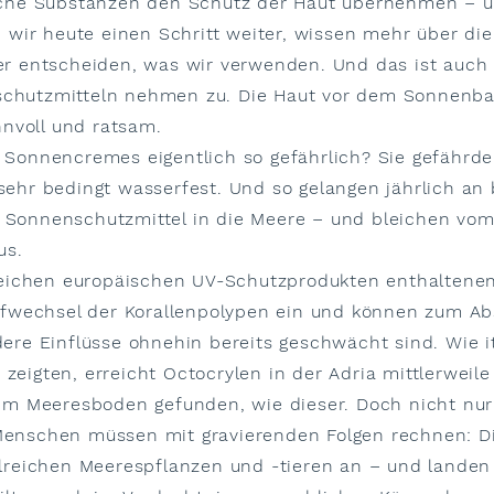
lche Substanzen den Schutz der Haut übernehmen – un
d wir heute einen Schritt weiter, wissen mehr über di
er entscheiden, was wir verwenden. Und das ist auc
chutzmitteln nehmen zu. Die Haut vor dem Sonnenba
nnvoll und ratsam.
 Sonnencremes eigentlich so gefährlich? Sie gefährd
ehr bedingt wasserfest. Und so gelangen jährlich an
Sonnenschutzmittel in die Meere – und bleichen vom 
us.
reichen europäischen UV-Schutzprodukten enthaltenen
ffwechsel der Korallenpolypen ein und können zum Abs
ere Einflüsse ohnehin bereits geschwächt sind. Wie i
h zeigten, erreicht Octocrylen in der Adria mittlerwei
 im Meeresboden gefunden, wie dieser. Doch nicht nur
enschen müssen mit gravierenden Folgen rechnen: Die
hlreichen Meerespflanzen und -tieren an – und lande