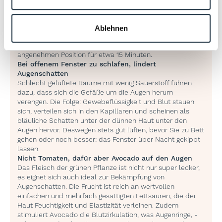
schatten zu reduzieren. Kleiner Extratipp: Um den
kühlenden Effekt der Gurke zu verbessern, die
geschnittenen Scheiben für etwa zehn Minuten ins
Ablehnen
Gefrierfach geben. Anschließend legen Sie sie auf die
geschlossenen Augen und entspannen in einer
angenehmen Position für etwa 15 Minuten.
Bei offenem Fenster zu schlafen, lindert
Augenschatten
Schlecht gelüftete Räume mit wenig Sauerstoff führen
dazu, dass sich die Gefäße um die Augen herum
verengen. Die Folge: Gewebeflüssigkeit und Blut stauen
sich, verteilen sich in den Kapillaren und scheinen als
bläuliche Schatten unter der dünnen Haut unter den
Augen hervor. Deswegen stets gut lüften, bevor Sie zu Bett
gehen oder noch besser: das Fenster über Nacht gekippt
lassen.
Nicht Tomaten, dafür aber Avocado auf den Augen
Das Fleisch der grünen Pflanze ist nicht nur super lecker,
es eignet sich auch ideal zur Bekämpfung von
Augenschatten. Die Frucht ist reich an wertvollen
einfachen und mehrfach gesättigten Fettsäuren, die der
Haut Feuchtigkeit und Elastizität verleihen. Zudem
stimuliert Avocado die Blutzirkulation, was Augenringe, -