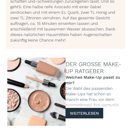
schatten und-schwellungen zurückgehen lässt. Und so
geht’s: Eine halbe reife Avocado mit einer Gabel
zerdrücken und mit einem EL Quark, zwei TL Honig und
zwei TL Zitronen verrühren. Auf das gesamte Gesicht
auftragen, ca. 15 Minuten einwirken lassen und
anschließend mit lauwarmen Wasser abwaschen. Dank
dieses natürlichen Hausmittels haben Augenschatten
zukünftig keine Chance mehr!
DER GROSSE MAKE-
UP RATGEBER
Welches Make-Up passt zu
mir?
Die Wahl des passenden
Make-Ups hat schon so
manch eine Frau vor dem
Kosmetikregal ihre wertvolle
Freizeit gekostet: Unzählige
WEITERLESEN
Tuben und Fläschchen mit
Farben, die Elfenbein, Sand,
Beige und Honey heißen,