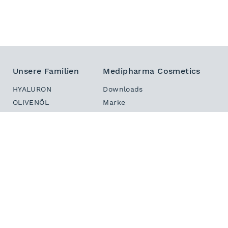
Unsere Familien
Medipharma Cosmetics
HYALURON
Downloads
OLIVENÖL
Marke
DERMASTABIL
Sitemap
INTENSIV
Kontakt
HAUT IN BALANCE
Newsletter
DEKORATIV
PHYTO HAIR BOOSTER
Ihr Kontakt zu Medipharma
Wir freuen uns auf Ihren Anruf:
(+49) 6841 – 70 90