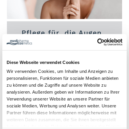
Pflege für
die Augen
ZU DEN PRODUKTEN
Diese Webseite verwendet Cookies
Tipps:
Wir verwenden Cookies, um Inhalte und Anzeigen zu
personalisieren, Funktionen für soziale Medien anbieten
Mehr Eisen für weniger Augenschatten
zu können und die Zugriffe auf unsere Website zu
Vor allem Frauen leiden häufiger unter einem
analysieren. Außerdem geben wir Informationen zu Ihrer
Eisenmangel als Männer, denn während der monatlichen
Regelblutung verliert eine Frau zwischen 5 ml und 80 ml
Verwendung unserer Website an unsere Partner für
Blut, was einem Eisenverlust von 2,5 mg bis 40 mg
soziale Medien, Werbung und Analysen weiter. Unsere
gleichkommt. Wird der erhöhte Eisenbedarf weder durch
Partner führen diese Informationen möglicherweise mit
die Nahrung noch durch Nahrungsergänzungsmittel
weiteren Daten zusammen, die Sie ihnen bereitgestellt
gedeckt, wird das Blut nicht mit ausreichend Sauerstoff
versorgt. Die Folge: Je weniger Sauerstoff im Blut, desto
haben oder die sie im Rahmen Ihrer Nutzung der Dienste