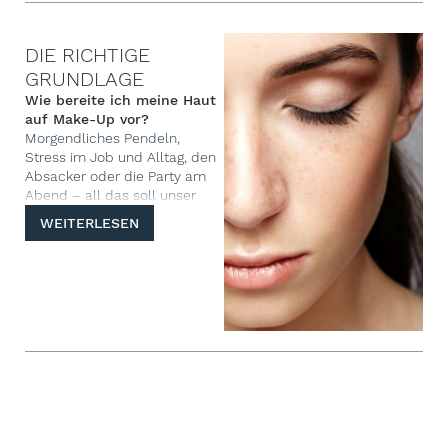
Produkte in Puderform, als
Fluids oder Mousse. Wer soll
da den Durchblick behalten?
DIE RICHTIGE
Sie! Denn mit unserem großen
GRUNDLAGE
Make-Up Ratgeber finden Sie
Wie bereite ich meine Haut
heraus, welches Make-Up das
auf Make-Up vor?
richtige für Sie ist und worauf
Morgendliches Pendeln,
Sie bei der Produktwahl
Stress im Job und Alltag, den
unbedingt achten müssen.
Absacker oder die Party am
Abend – all das soll unser
Make-up überstehen. Das
WEITERLESEN
muss kein Wunschtraum
bleiben: Mit der richtigen
Vorbereitung hält Ihr
Kosmetik-Kunstwerk den
ganzen Tag. Wir zeigen Ihnen,
mit welchen Pflegetipps und
Produkten das Make-up an
Ort und Stelle bleibt. So
sehen Sie zu jeder Tages- und
Nachtzeit strahlend schön
aus!