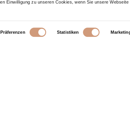
n Einwilligung zu unseren Cookies, wenn Sie unsere Webseite 
Präferenzen
Statistiken
Marketin
ipharma Cosmetics
Ihr Kontak
Wir freuen u
loads
(+49) 6841 
e
map
akt
letter
Weitere Ma