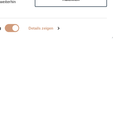
weiterhin
g
Details zeigen
t zu Medipharma
ns auf Ihren Anruf:
– 70 90
rken der
Dr. Theiss Naturwaren Gruppe.