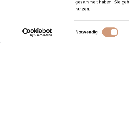
gesammelt haben. Sie gebe
nutzen.
Einwilligungsauswahl
Notwendig
Unsere Familien
Med
HYALURON
Down
OLIVENÖL
Mark
DERMASTABIL
Site
INTENSIV
Kont
HAUT IN BALANCE
News
DEKORATIV
PHYTO HAIR BOOSTER