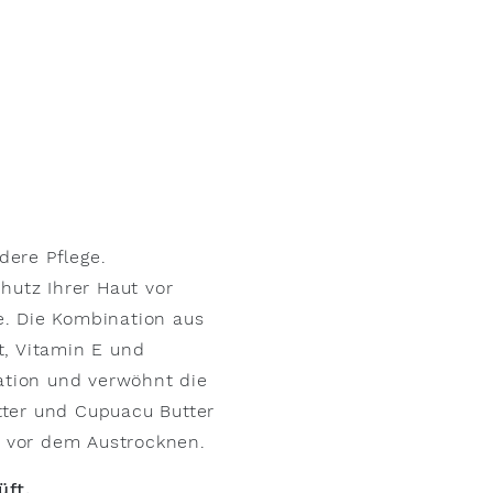
dere Pflege.
utz Ihrer Haut vor
e. Die Kombination aus
t, Vitamin E und
ation und verwöhnt die
tter und Cupuacu Butter
t vor dem Austrocknen.
üft.