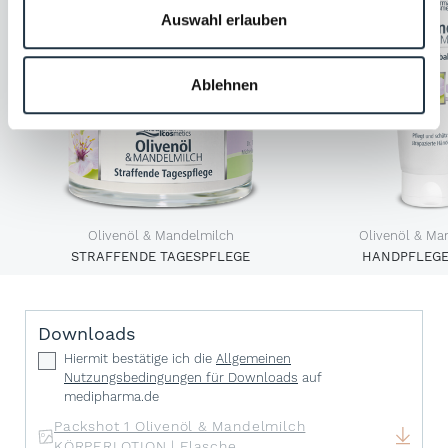
Auswahl erlauben
Ablehnen
Olivenöl & Mandelmilch
Olivenöl & Ma
STRAFFENDE TAGESPFLEGE
HANDPFLEG
Downloads
Hiermit bestätige ich die
Allgemeinen
Nutzungsbedingungen für Downloads
auf
medipharma.de
Packshot 1 Olivenöl & Mandelmilch
KÖRPERLOTION | Flasche