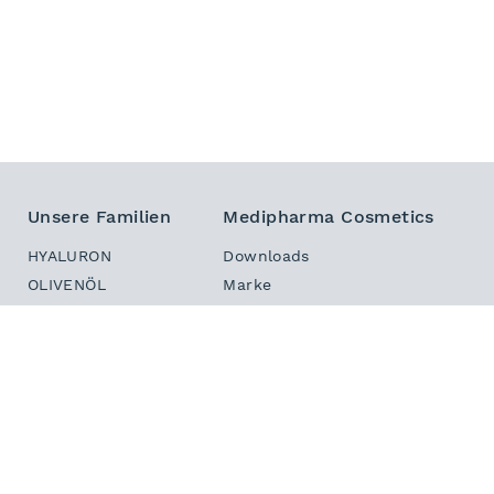
Unsere Familien
Medipharma Cosmetics
HYALURON
Downloads
OLIVENÖL
Marke
DERMASTABIL
Sitemap
INTENSIV
Kontakt
HAUT IN BALANCE
Newsletter
DEKORATIV
PHYTO HAIR BOOSTER