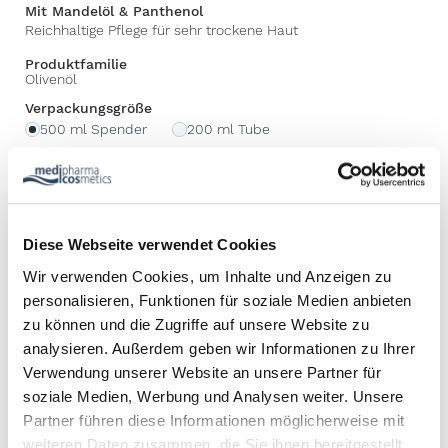
Mit Mandelöl & Panthenol
Reichhaltige Pflege für sehr trockene Haut
Produktfamilie
Olivenöl
Verpackungsgröße
500 ml Spender
200 ml Tube
PZN 05139323
Anwendungsbereich
Diese Webseite verwendet Cookies
Wir verwenden Cookies, um Inhalte und Anzeigen zu
KÖRPER
personalisieren, Funktionen für soziale Medien anbieten
Verwöhnen Sie Ihren Körper mit der reichhaltigen
zu können und die Zugriffe auf unsere Website zu
Pflegekombination aus kaltgepresstem Olivenöl und
analysieren. Außerdem geben wir Informationen zu Ihrer
hautpflegendem Mandelöl.
Verwendung unserer Website an unsere Partner für
Mandelmilch, Mandelblütenextrakt und hautberuhigendes
soziale Medien, Werbung und Analysen weiter. Unsere
Panthenol schützen die Haut vor dem Austrocknen und
Partner führen diese Informationen möglicherweise mit
pflegen sie streichelzart.
weiteren Daten zusammen, die Sie ihnen bereitgestellt