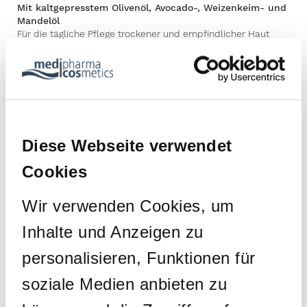
Mit kaltgepresstem Olivenöl, Avocado-, Weizenkeim- und
Mandelöl
Für die tägliche Pflege trockener und empfindlicher Haut
Produktfamilie
Olivenöl
Verpackungsgröße
50 ml Tiegel
PZN 01865133
Diese Webseite verwendet
Anwendungsbereich
Cookies
Wir verwenden Cookies, um
GESICHT
HALS
Inhalte und Anzeigen zu
Ein kaltgepresstes Olivenöl, kultiviert und produziert unter
den optimalen Bedingungen des mediterranen Klimas.
personalisieren, Funktionen für
Daraus haben wir unsere Olivenöl Gesichtspflege entwickelt,
die Ihre trockene und empfindliche Haut mit Lipiden und
soziale Medien anbieten zu
Feuchtigkeit versorgt.