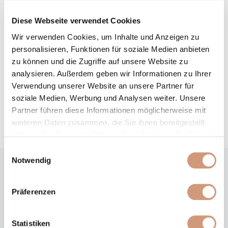
Mandelöl, Vitamin E und Bio-Eukalyptus-Extrakt gepflegt.
Diese Webseite verwendet Cookies
Produktangaben
Wir verwenden Cookies, um Inhalte und Anzeigen zu
personalisieren, Funktionen für soziale Medien anbieten
Anwendung
zu können und die Zugriffe auf unsere Website zu
analysieren. Außerdem geben wir Informationen zu Ihrer
Eigenschaften
Verwendung unserer Website an unsere Partner für
soziale Medien, Werbung und Analysen weiter. Unsere
Inhaltsstoffe
Partner führen diese Informationen möglicherweise mit
Hinweise
weiteren Daten zusammen, die Sie ihnen bereitgestellt
haben oder die sie im Rahmen Ihrer Nutzung der Dienste
gesammelt haben. Sie geben Einwilligung zu unseren
Einwilligungsauswahl
Cookies, wenn Sie unsere Webseite weiterhin nutzen.
Notwendig
WEITERE PRODUKTE
HOME SPA
Präferenzen
Statistiken