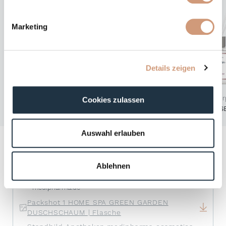
Marketing
Details zeigen
Home Spa Purple Sense
Home Spa Pur
Cookies zulassen
HOME SPA PURPLE SENSE GLOW
HOME SPA PURPLE 
BODYLOTION
Auswahl erlauben
Downloads
Ablehnen
Hiermit bestätige ich die
Allgemeinen
Nutzungsbedingungen für Downloads
auf
medipharma.de
Packshot 1 HOME SPA GREEN GARDEN
DUSCHSCHAUM | Flasche