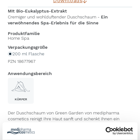
Downloads
MIt Bio-Eukalyptus-Extrakt
Cremiger und wohlduftender Duschschaum -
Ein
verwöhnendes Spa-Erlebnis für die Sinne
Produktfamilie
Home Spa
Verpackungsgröße
200 ml Flasche
PZN 18677967
Anwendungsbereich
KÖRPER
Der Duschschaum von Green Garden von medipharma
cosmetics reinigt Ihre Haut sanft und schenkt Ihnen ein
besonderes Duscherlebnis. Während der Anwendung
verströmt der Duschschaum sein intensives Aroma und
verwöhnt die Sinne. Die Haut wird nachhaltig mit Aloe Vera,