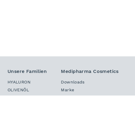
Unsere Familien
Medipharma Cosmetics
HYALURON
Downloads
OLIVENÖL
Marke
DERMASTABIL
Sitemap
INTENSIV
Kontakt
HAUT IN BALANCE
Newsletter
DEKORATIV
PHYTO HAIR BOOSTER